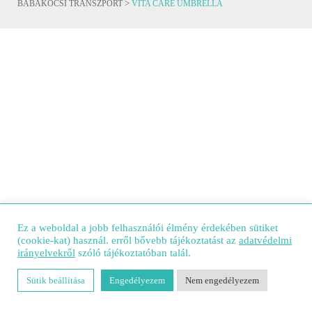
>
BABAKOCSI TRANSZPORT
VITA CARE UMBRELLA
Ez a weboldal a jobb felhasználói élmény érdekében sütiket
(cookie-kat) használ. erről bővebb tájékoztatást az
adatvédelmi
irányelvekről
szóló tájékoztatóban talál.
Sütik beállítása
Engedélyezem
Nem engedélyezem