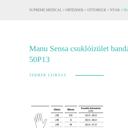
>
>
>
>
SUPREME MEDICAL
ORTÉZISEK
OTTOBOCK
NYAK
M
Manu Sensa csuklóízület bandá
50P13
TERMÉK LEÍRÁSA