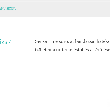
ANU SENSA
zs /
Sensa Line sorozat bandázsai hatéko
ízületeit a túlterheléstől és a sérülés