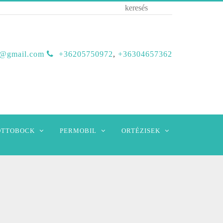
b@gmail.com
+36205750972
,
+36304657362
OTTOBOCK
PERMOBIL
ORTÉZISEK