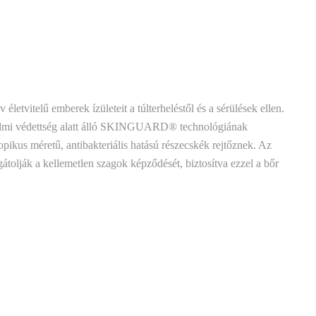
letvitelű emberek ízületeit a túlterheléstől és a sérülések ellen.
adalmi védettség alatt álló SKINGUARD® technológiának
kus méretű, antibakteriális hatású részecskék rejtőznek. Az
gátolják a kellemetlen szagok képződését, biztosítva ezzel a bőr