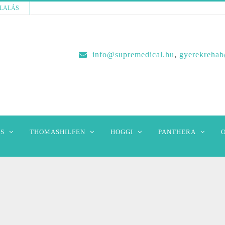
LALÁS
info@supremedical.hu
,
gyerekreha
S
THOMASHILFEN
HOGGI
PANTHERA