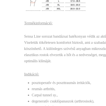
Termékinformáció:
Sensa Line sorozat bandázsai hatékonyan védik az aktív é
Viseletük tökéletesen komfortot biztosít, ami a szab
köszönhető. A különleges szövésű anyagban mikroszkopi
elasztikus rostok elvezetik a hőt és a nedvességet, meg
optimális klímáját.
Indikáció:
posztoperatív és poszttraumás irritációk,
reumás arthritis,
Carpal tunnel sy.,
degeneratív csuklópanaszok (arthrosisok),