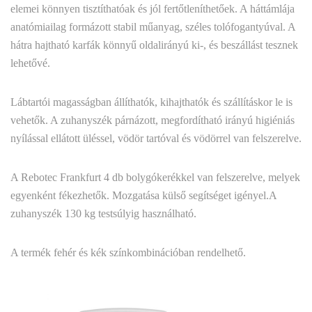
elemei könnyen tisztíthatóak és jól fertőtleníthetőek. A háttámlája
anatómiailag formázott stabil műanyag, széles tolófogantyúval. A
hátra hajtható karfák könnyű oldalirányú ki-, és beszállást tesznek
lehetővé.
Lábtartói magasságban állíthatók, kihajthatók és szállításkor le is
vehetők. A zuhanyszék párnázott, megfordítható irányú higiéniás
nyílással ellátott üléssel, vödör tartóval és vödörrel van felszerelve.
A Rebotec Frankfurt 4 db bolygókerékkel van felszerelve, melyek
egyenként fékezhetők. Mozgatása külső segítséget igényel.A
zuhanyszék 130 kg testsúlyig használható.
A termék fehér és kék színkombinációban rendelhető.