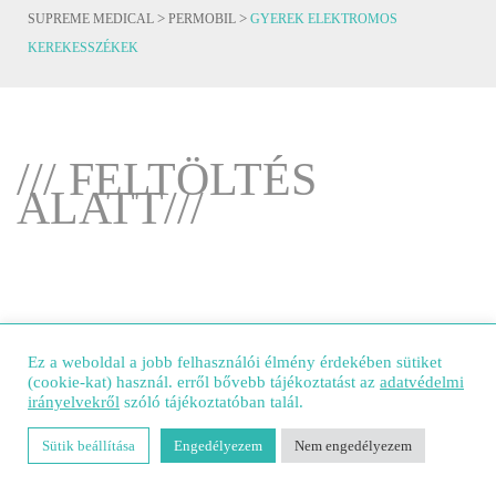
>
>
SUPREME MEDICAL
PERMOBIL
GYEREK ELEKTROMOS
KEREKESSZÉKEK
/// FELTÖLTÉS
ALATT///
Ez a weboldal a jobb felhasználói élmény érdekében sütiket
(cookie-kat) használ. erről bővebb tájékoztatást az
adatvédelmi
irányelvekről
szóló tájékoztatóban talál.
Sütik beállítása
Engedélyezem
Nem engedélyezem