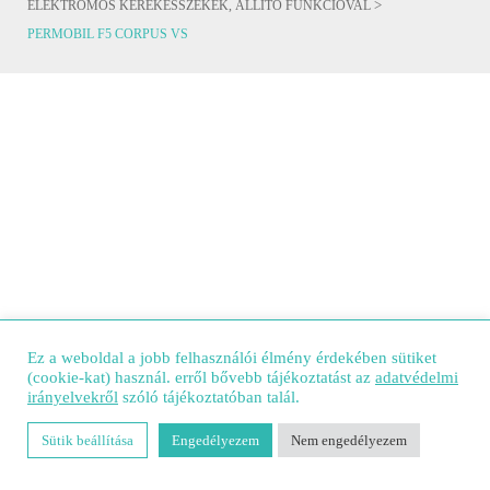
>
ELEKTROMOS KEREKESSZÉKEK, ÁLLÍTÓ FUNKCIÓVAL
PERMOBIL F5 CORPUS VS
Ez a weboldal a jobb felhasználói élmény érdekében sütiket
(cookie-kat) használ. erről bővebb tájékoztatást az
adatvédelmi
irányelvekről
szóló tájékoztatóban talál.
Sütik beállítása
Engedélyezem
Nem engedélyezem