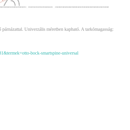
ető párnázattal. Univerzális méretben kapható. A tarkómagasság:
81&termek=otto-bock-smartspine-universal