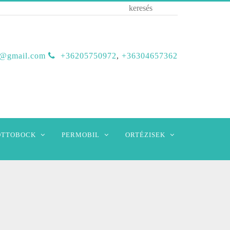
b@gmail.com
+36205750972
,
+36304657362
OTTOBOCK
PERMOBIL
ORTÉZISEK