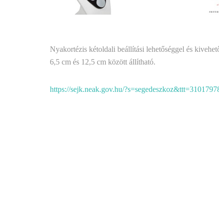
Nyakortézis kétoldali beállítási lehetőséggel és kiveh
6,5 cm és 12,5 cm között állítható.
https://sejk.neak.gov.hu/?s=segedeszkoz&ttt=3101797