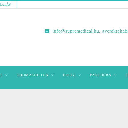
LALÁS
info@supremedical.hu
,
gyerekreha
S
THOMASHILFEN
HOGGI
PANTHERA