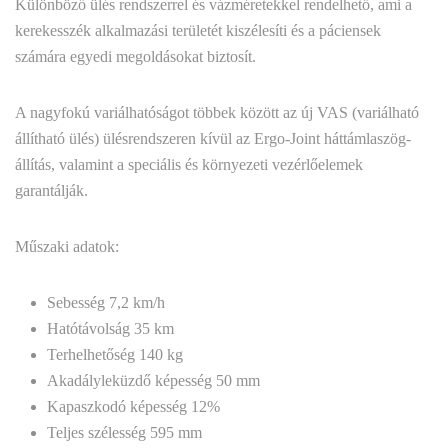
Különböző ülés rendszerrel és vázméretekkel rendelhető, ami a
kerekesszék alkalmazási területét kiszélesíti és a páciensek
számára egyedi megoldásokat biztosít.
A nagyfokú variálhatóságot többek között az új VAS (variálható
állítható ülés) ülésrendszeren kívül az Ergo-Joint háttámlaszög-
állítás, valamint a speciális és környezeti vezérlőelemek
garantálják.
Műszaki adatok:
Sebesség 7,2 km/h
Hatótávolság 35 km
Terhelhetőség 140 kg
Akadályleküzdő képesség 50 mm
Kapaszkodó képesség 12%
Teljes szélesség 595 mm