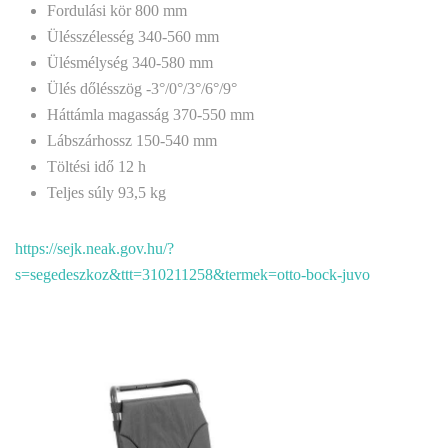
Fordulási kör 800 mm
Ülésszélesség 340-560 mm
Ülésmélység 340-580 mm
Ülés dőlésszög -3°/0°/3°/6°/9°
Háttámla magasság 370-550 mm
Lábszárhossz 150-540 mm
Töltési idő 12 h
Teljes súly 93,5 kg
https://sejk.neak.gov.hu/?
s=segedeszkoz&ttt=310211258&termek=otto-bock-juvo