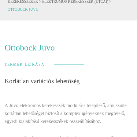
>
>
KEREKESSZÉKEK
ELEKTROMOS KEREKESSZÉK (UTCAI)
OTTOBOCK JUVO
Ottobock Juvo
TERMÉK LEÍRÁSA
Korlátlan variációs lehetőség
A Juvo elektromos kerekesszék moduláris felépítésű, ami szinte
korlátlan lehetőséget biztosít a komplex igényeknek megfelelő,
egyedi kialakítású kerekesszékek összeállításához.