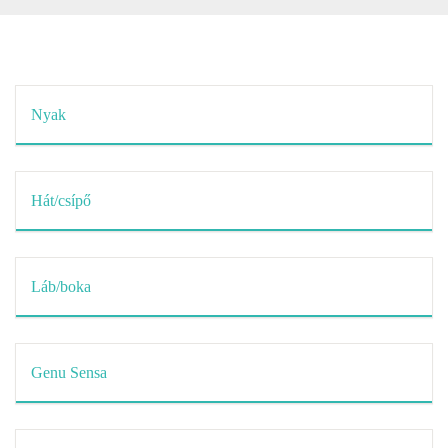
Nyak
Hát/csípő
Láb/boka
Genu Sensa