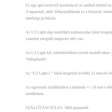
Ez egy igen kedvező konstrukció az autóból történő ki-
A tapasztalt, aktív felhasználóknak ez a letisztult, mini
minőségi javítására.
Az U3 Light alap modelljén karbonszálas hátsó tengely
valamint integrált mágneses ülés van.
Az U3 Light két, különbözőként szerelt modellt takar
“billegősebb”.
Az “U3 Light L” hátsó tengelyét további 22 mm-rel elő
Az egyensúly beállításához a háttámla +/- 10 mm-t el
metálfekete.
SZÁLLÍTÁSI SÚLYA: 3800 grammtól