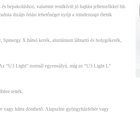
 és bepakoláshoz, valamint rendkívül jó hajtási jellemzőkkel bír.
malista dizájn óriási lehetőséget nyújt a mindennapi életük
, Spinergy X hátsó kerék, alumínium lábtartó és bolygókerék,
. Az “U3 Light” normál egyensúlyú, míg az “U3 Light L”
bbre tették.
őre vagy hátra dönthető. Alapszíne gyöngyházfehér vagy