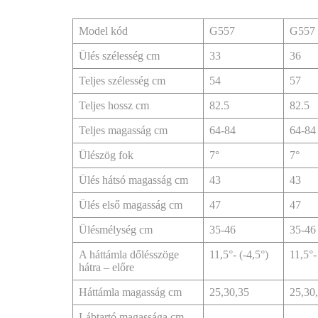
Model kód
G557
G557
Ülés szélesség cm
33
36
Teljes szélesség cm
54
57
Teljes hossz cm
82.5
82.5
Teljes magasság cm
64-84
64-84
Ülészög fok
7°
7°
Ülés hátsó magasság cm
43
43
Ülés első magasság cm
47
47
Ülésmélység cm
35-46
35-46
A háttámla dőlésszöge
11,5°- (-4,5°)
11,5°-
hátra – előre
Háttámla magasság cm
25,30,35
25,30
Lábtartó magassága cm -