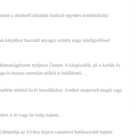
alamint a dönthető háttámla funkció együttes kombinációja
a kárpithoz használt anyagot szintén nagy odafigyeléssel
 biztonságérzetet nyújtson Önnek. A kiegészítők, pl. a karfák és
a és hossza szerszám nélkül is beállítható.
sszékbe történő ki-és beszálláskor. Amikor megemeli magát vagy
lve is ki vagy be tudja hajtani.
lábtartója az S3-hoz képest valamivel hatékonyabb hajtási