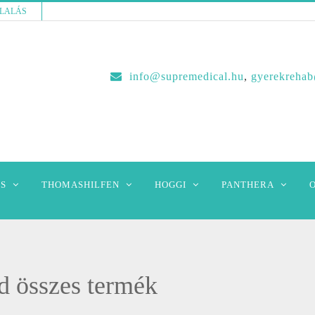
LALÁS
info@supremedical.hu
,
gyerekreha
S
THOMASHILFEN
HOGGI
PANTHERA
d összes termék