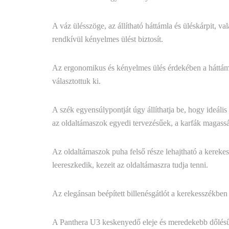
A váz ülésszöge, az állítható háttámla és üléskárpit, v
rendkívül kényelmes ülést biztosít.
Az ergonomikus és kényelmes ülés érdekében a háttáml
választottuk ki.
A szék egyensúlypontját úgy állíthatja be, hogy ideális
az oldaltámaszok egyedi tervezésűek, a karfák magasság
Az oldaltámaszok puha felső része lehajtható a kereke
leereszkedik, kezeit az oldaltámaszra tudja tenni.
Az elegánsan beépített billenésgátlót a kerekesszékben ü
A Panthera U3 keskenyedő eleje és meredekebb dőlésű 