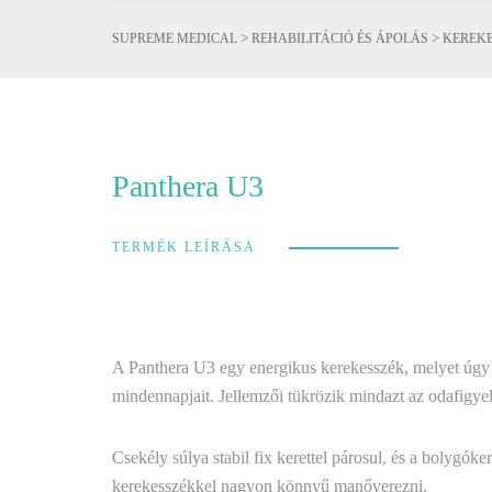
>
>
SUPREME MEDICAL
REHABILITÁCIÓ ÉS ÁPOLÁS
KEREK
Panthera U3
TERMÉK LEÍRÁSA
A Panthera U3 egy energikus kerekesszék, melyet úgy 
mindennapjait. Jellemzői tükrözik mindazt az odafigyel
Csekély súlya stabil fix kerettel párosul, és a bolygó
kerekesszékkel nagyon könnyű manőverezni.