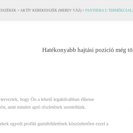
>
>
ESSZÉKEK
AKTÍV KEREKESSZÉK (MEREV VÁZ)
PANTHERA U TERMÉKCSAL
Hatékonyabb hajtási pozicíó még tö
terveztek, hogy Ön a lehető legaktívabban élhesse
ést, amit minden apró részletének szenteltünk.
kerekek egyedi profilú gumifelületének köszönhetően ezzel a