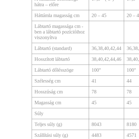
hátra – előre
Háttámla magasság cm
20 – 45
20 – 
Lábtartó magassága cm -
ben a lábtartó pozícióihoz
viszonyítva
Lábtartó (standard)
36,38,40,42,44
36,38
Hosszított lábtartó
38,40,42,44,46
38,40
Lábtartó dőlésszöge
100°
100°
Szélesség cm
41
44
Hosszúság cm
78
78
Magasság cm
45
45
Súly
Teljes súly (g)
8043
8180
Szállítási súly (g)
4483
4571