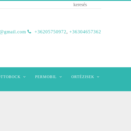
b@gmail.com
+36205750972
,
+36304657362
OTTOBOCK
PERMOBIL
ORTÉZISEK