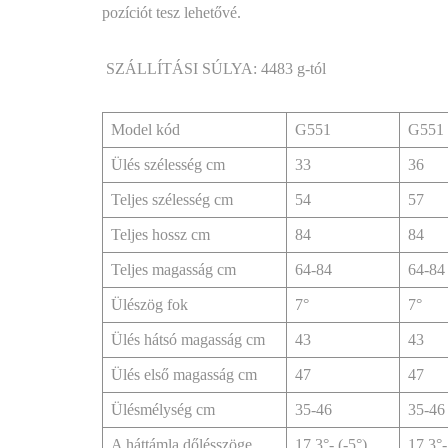
pozíciót tesz lehetővé.
SZÁLLÍTÁSI SÚLYA: 4483 g-tól
Model kód
G551
G551
Ülés szélesség cm
33
36
Teljes szélesség cm
54
57
Teljes hossz cm
84
84
Teljes magasság cm
64-84
64-84
Ülészög fok
7°
7°
Ülés hátsó magasság cm
43
43
Ülés első magasság cm
47
47
Ülésmélység cm
35-46
35-46
A háttámla dőlésszöge
17,3°- (-5°)
17,3°-