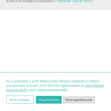
>
RÁSEGÍTÉS KEREKESSZÉKEKHEZ
PERMOBIL SMART DRIVE
Ez a weboldal a jobb felhasználói élmény érdekében sütiket
(cookie-kat) használ. erről bővebb tájékoztatást az
adatvédelmi
irányelvekről
szóló tájékoztatóban talál.
Sütik beállítása
Engedélyezem
Nem engedélyezem