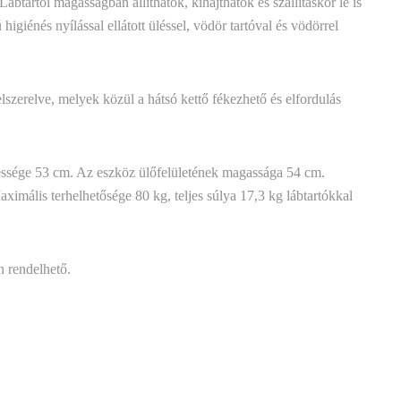
Lábtartói magasságban állíthatók, kihajthatók és szállításkor le is
igiénés nyílással ellátott üléssel, vödör tartóval és vödörrel
zerelve, melyek közül a hátsó kettő fékezhető és elfordulás
lessége 53 cm. Az eszköz ülőfelületének magassága 54 cm.
imális terhelhetősége 80 kg, teljes súlya 17,3 kg lábtartókkal
n rendelhető.