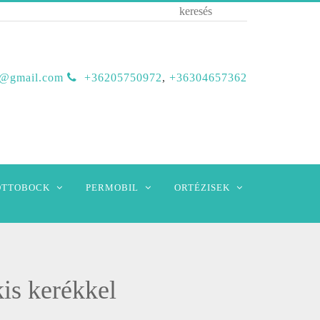
b@gmail.com
+36205750972
,
+36304657362
OTTOBOCK
PERMOBIL
ORTÉZISEK
is kerékkel