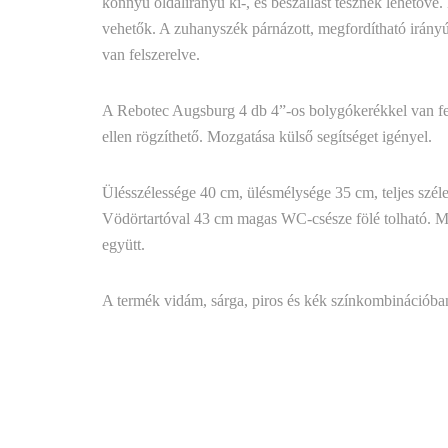
könnyű oldalirányú ki-, és beszállást tesznek lehetővé. 
vehetők. A zuhanyszék párnázott, megfordítható irányú h
van felszerelve.
A Rebotec Augsburg 4 db 4”-os bolygókerékkel van fels
ellen rögzíthető. Mozgatása külső segítséget igényel.
Ülésszélessége 40 cm, ülésmélysége 35 cm, teljes szé
Vödörtartóval 43 cm magas WC-csésze fölé tolható. Max
együtt.
A termék vidám, sárga, piros és kék színkombinációba