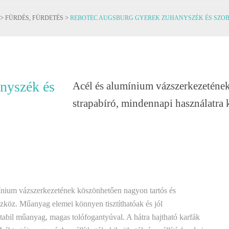
>
>
FÜRDÉS, FÜRDETÉS
REBOTEC AUGSBURG GYEREK ZUHANYSZÉK ÉS SZOBA
nyszék és
Acél és alumínium vázszerkezetének
strapabíró, mindennapi használatra k
ínium vázszerkezetének köszönhetően nagyon tartós és
eszköz. Műanyag elemei könnyen tisztíthatóak és jól
 stabil műanyag, magas tolófogantyúval. A hátra hajtható karfák