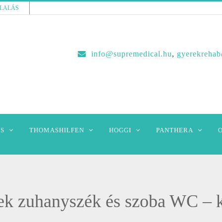
LALÁS
info@supremedical.hu
,
gyerekreha
S
THOMASHILFEN
HOGGI
PANTHERA
k zuhanyszék és szoba WC – k