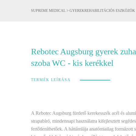
>
SUPREME MEDICAL
GYEREKREHABILITÁCIÓS ESZKÖZÖK
Rebotec Augsburg gyerek zuha
szoba WC - kis kerékkel
TERMÉK LEÍRÁSA
A Rebotec Augsburg fürdető kerekesszék acél és alum
strapabíró, mindennapi használatra kifejlesztett segéd
fertőtleníthetőek. A háttámlája anatómiailag formázott