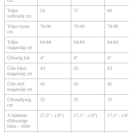
cm
Teljes
54
57
60
szélesség cm
Teljes hossz
78-90
78-90
78-90
cm
Teljes
64-84
64-84
64-84
magasság cm
Ülészög fok
4°
4°
4°
Ülés hátsó
43
43
43
magasság cm
Ülés első
45
45
45
magasság cm
Ülésmélység
35
35
35
cm
A háttámla
17,3° – (-8°)
17,3° – (-8°)
17,3° – (-8°)
dőlésszöge
hátra – előre