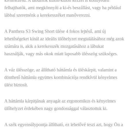
kivitelezésű. A lábtartók külön-külön kézzel is könnyedén
felhajthatók, ami megkönnyíti a ki-és beszállást, vagy ha például
lábbal szeretnénk a kerekesszéket manőverezni.
A Panthera S3 Swing Short ülése 4 fokos lejtésű, ami új
lehetőségeket kínál az ideális ülőhelyzet megtalálásához még azok
számára is, akik a kerekesszék mozgatásához a lábukat
használják, vagy más okok miatt laposabb ülésszög szükséges.
A váz ülésszöge, az állítható háttámla és üléskárpit, valamint a
dönthető háttámla együttes kombinációja rendkívül kényelmes
ülést biztosít.
A háttámla kárpitjának anyagát az ergonomikus és kényelmes
ülőhelyzet érdekében nagy gondossággal választottuk ki.
A szék egyensúlypontja állítható, ez lehetővé teszi azt, hogy Ön a