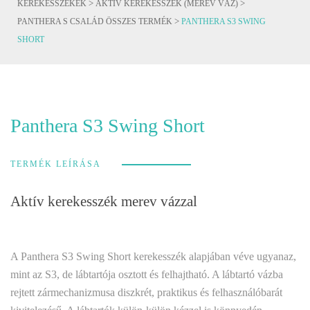
>
>
KEREKESSZÉKEK
AKTÍV KEREKESSZÉK (MEREV VÁZ)
>
PANTHERA S CSALÁD ÖSSZES TERMÉK
PANTHERA S3 SWING
SHORT
Panthera S3 Swing Short
TERMÉK LEÍRÁSA
Aktív kerekesszék merev vázzal
A Panthera S3 Swing Short kerekesszék alapjában véve ugyanaz,
mint az S3, de lábtartója osztott és felhajtható. A lábtartó vázba
rejtett zármechanizmusa diszkrét, praktikus és felhasználóbarát