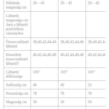
Háttámla
20 – 45
20 – 45
20 – 45
magasság cm
Lábtartó
magassága cm
-ben a lábtartó
pozícióihoz
viszonyítva
Összecsukható
38,40,42,44,46
38,40,42,44,46
38,40,42,44,
lábtartó
Hosszított
40,42,44,46,48
40,42,44,46,48
40,42,44,46,
összecsukható
lábtartó?
Lábtartó
105°
105°
105°
dőlésszöge
Szélesség cm
46
49
52
Hosszúság cm
78
78
78
Magasság cm
50
50
50