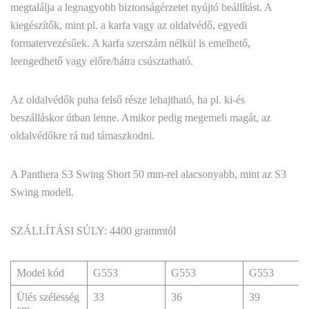
megtalálja a legnagyobb biztonságérzetet nyújtó beállítást. A
kiegészítők, mint pl. a karfa vagy az oldalvédő, egyedi
formatervezésűek. A karfa szerszám nélkül is emelhető,
leengedhető vagy előre/hátra csúsztatható.
Az oldalvédők puha felső része lehajtható, ha pl. ki-és
beszálláskor útban lenne. Amikor pedig megemeli magát, az
oldalvédőkre rá tud támaszkodni.
A Panthera S3 Swing Short 50 mm-rel alacsonyabb, mint az S3
Swing modell.
SZÁLLÍTÁSI SÚLY: 4400 grammtól
Model kód
G553
G553
G553
Ülés szélesség
33
36
39