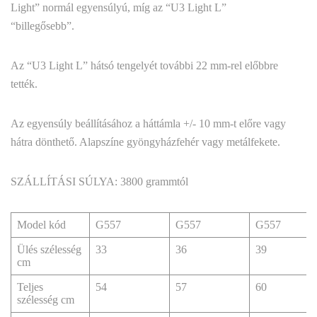
Light” normál egyensúlyú, míg az “U3 Light L”
“billegősebb”.
Az “U3 Light L” hátsó tengelyét további 22 mm-rel előbbre
tették.
Az egyensúly beállításához a háttámla +/- 10 mm-t előre vagy
hátra dönthető. Alapszíne gyöngyházfehér vagy metálfekete.
SZÁLLÍTÁSI SÚLYA: 3800 grammtól
Model kód
G557
G557
G557
Ülés szélesség
33
36
39
cm
Teljes
54
57
60
szélesség cm