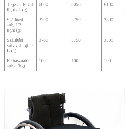
Teljes súly U3
6000
6050
6100
light / L (g)
Szállítási
3700
3750
3800
súly U3
light (g)
Szállítási
3700
3750
3800
súly U3 light /
L (g)
Felhasználó
100
100
100
súlya (kg)