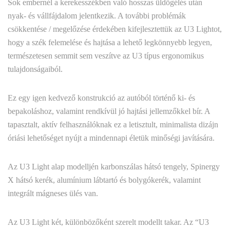
Sok embernél a kerekesszékben való hosszas üldögélés után
nyak- és vállfájdalom jelentkezik. A további problémák
csökkentése / megelőzése érdekében kifejlesztettük az U3 Lightot,
hogy a szék felemelése és hajtása a lehető legkönnyebb legyen,
természetesen semmit sem veszítve az U3 típus ergonomikus
tulajdonságaiból.
Ez egy igen kedvező konstrukció az autóból történő ki- és
bepakoláshoz, valamint rendkívül jó hajtási jellemzőkkel bír. A
tapasztalt, aktív felhasználóknak ez a letisztult, minimalista dizájn
óriási lehetőséget nyújt a mindennapi életük minőségi javítására.
Az U3 Light alap modelljén karbonszálas hátsó tengely, Spinergy
X hátsó kerék, alumínium lábtartó és bolygókerék, valamint
integrált mágneses ülés van.
Az U3 Light két, különbözőként szerelt modellt takar. Az “U3