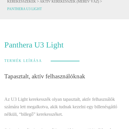
>
>
KEREKESSZÉKEK
AKTÍV KEREKESSZÉK (MEREV VÁZ)
PANTHERA U3 LIGHT
Panthera U3 Light
TERMÉK LEÍRÁSA
Tapasztalt, aktív felhasználóknak
Az U3 Light kerekesszék olyan tapasztalt, aktív felhasználók
számára lett megalkotva, akik tudnak kezelni egy billenésgátló
nélküli, “billegő” kerekesszéket.