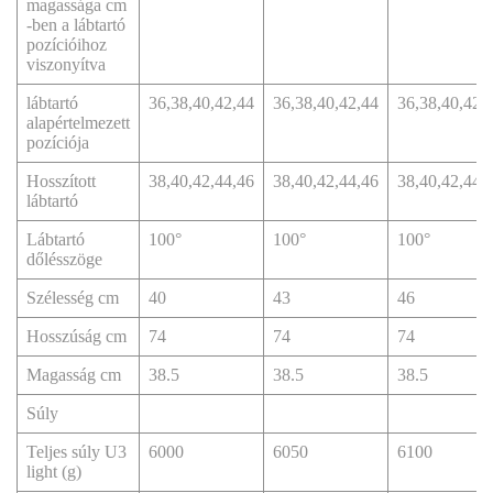
magassága cm
-ben a lábtartó
pozícióihoz
viszonyítva
lábtartó
36,38,40,42,44
36,38,40,42,44
36,38,40,42,
alapértelmezett
pozíciója
Hosszított
38,40,42,44,46
38,40,42,44,46
38,40,42,44,
lábtartó
Lábtartó
100°
100°
100°
dőlésszöge
Szélesség cm
40
43
46
Hosszúság cm
74
74
74
Magasság cm
38.5
38.5
38.5
Súly
Teljes súly U3
6000
6050
6100
light (g)