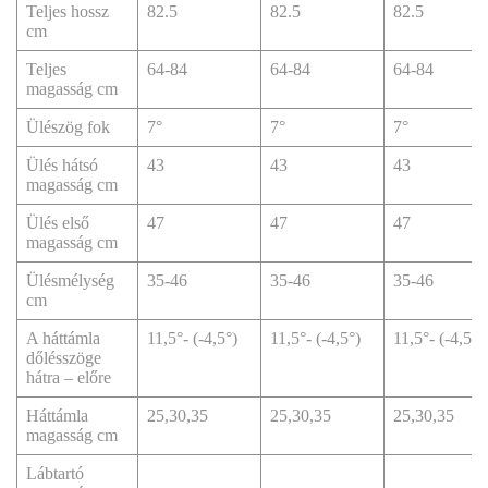
Teljes hossz
82.5
82.5
82.5
cm
Teljes
64-84
64-84
64-84
magasság cm
Ülészög fok
7°
7°
7°
Ülés hátsó
43
43
43
magasság cm
Ülés első
47
47
47
magasság cm
Ülésmélység
35-46
35-46
35-46
cm
A háttámla
11,5°- (-4,5°)
11,5°- (-4,5°)
11,5°- (-4,5°)
dőlésszöge
hátra – előre
Háttámla
25,30,35
25,30,35
25,30,35
magasság cm
Lábtartó