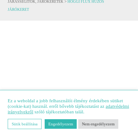
>
JÁRÁSSEGÍTŐK, JÁRÓKERETEK
HOGGI FLUX HÚZÓS
JÁRÓKERET
Ez a weboldal a jobb felhasználói élmény érdekében sütiket
(cookie-kat) használ. erről bővebb tájékoztatást az
adatvédelmi
irányelvekről
szóló tájékoztatóban talál.
Sütik beállítása
Engedélyezem
Nem engedélyezem